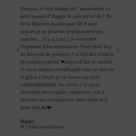
 venue
Bonjour Je suis Happy de l’association Le
Coucou
n deux
petit monde d’Happy Je suis arrivé de l’île
chien 
r je
de la Réunion handicapée 😔 A mon
l’asso
arrivée,je ne pouvais pratiquement pas
viens 
.
marcher .. Il y a 2 ans j’ai rencontré
propri
 bonnes
Stephanie Educationcanine Trets Avec bcp
découv
de douceur de patience J’ai fait des séances
(luxati
de proprioception 💓aujourd’hui je marche
ruptur
Je serai toujours handicapée mais je marche
qu’ell
et grâce à Steph je vis beaucoup plus
… Depu
confortablement. Au centre j’ai aussi
👍👍👍
rencontré des copains copines et cela à
Choop
favorisé ma socialisation. Merciiiiiii bcp
& Mon
pour tout 🙏❤️
Happy
& Ursula ma maîtresse