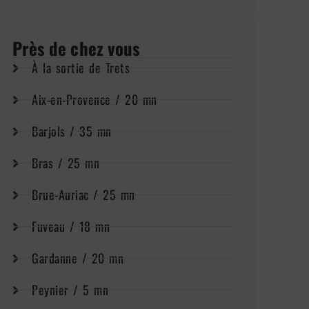
Près de chez vous
À la sortie de Trets
Aix-en-Provence / 20 mn
Barjols / 35 mn
Bras / 25 mn
Brue-Auriac / 25 mn
Fuveau / 18 mn
Gardanne / 20 mn
Peynier / 5 mn