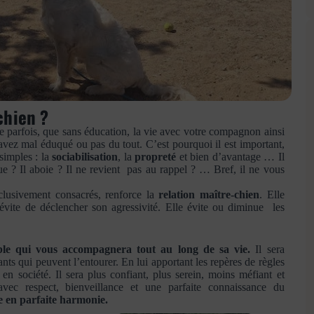
chien ?
e parfois, que sans éducation, la vie avec votre compagnon ainsi
’avez mal éduqué ou pas du tout. C’est pourquoi il est important,
 simples : la
sociabilisation
, la
propreté
et bien d’avantage … Il
ugue ? Il aboie ? Il ne revient pas au rappel ? … Bref, il ne vous
clusivement consacrés, renforce la
relation maître-chien
. Elle
t évite de déclencher son agressivité. Elle évite ou diminue les
le qui vous accompagnera tout au long de sa vie.
Il sera
nts qui peuvent l’entourer. En lui apportant les repères de règles
e en société. Il sera plus confiant, plus serein, moins méfiant et
avec respect, bienveillance et une parfaite connaissance du
e en parfaite harmonie.