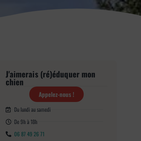
J'aimerais (ré)éduquer mon
chien
Appelez-nous !
Du lundi au samedi
De 9h à 18h
06 87 49 26 71