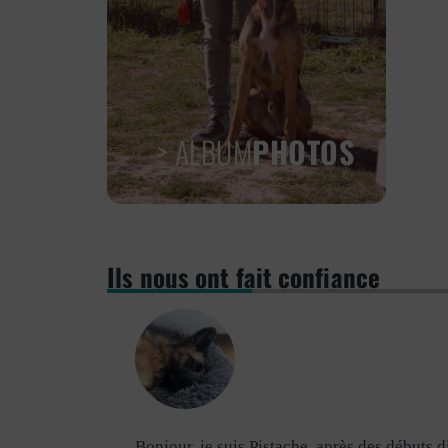
> ALBUM
PHOTOS
Ils nous ont fait confiance
ais très
Bonjour, je suis Pistache, après des débuts d