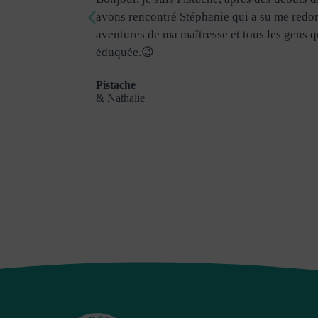
râce à
avons rencontré Stéphanie qui a su me redon
aine est
aventures de ma maîtresse et tous les gens q
il. Léchouilles
éduquée.😉
Pistache
& Nathalie