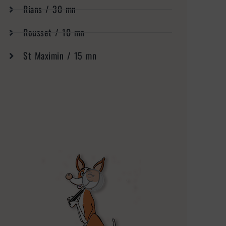
Rians / 30 mn
Rousset / 10 mn
St Maximin / 15 mn