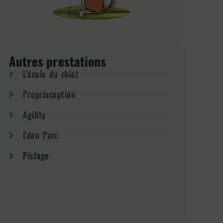
Autres prestations
L'école du chiot
Proprioception
Agility
Eden Parc
Pistage
te d'une petite heure à domicile et Rio 🐕 est moins stressé ! Il 